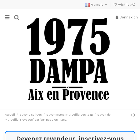
Français
Wishlist (
0
)
Connexion
Accueil
Savons solides
Savonnettes marseillaises 125g
Savon de
Marseille "I love you" parfum passion - 125g
Devenez revendeur, inscrivez-vous