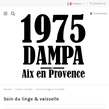
Français
Wishlist (
)
Connexion
Accueil
Savons solides
Soin du linge & vaisselle
Soin du linge & vaisselle