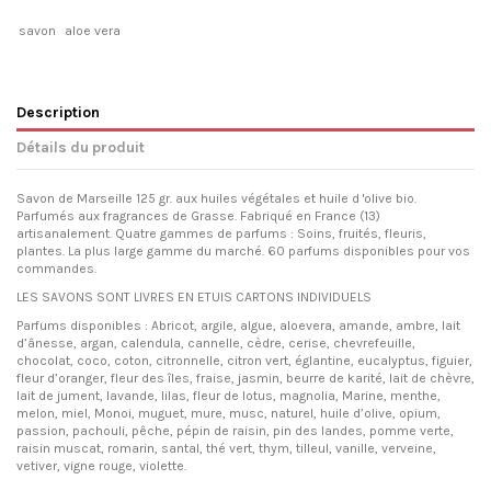
savon
aloe vera
Description
Détails du produit
Savon de Marseille 125 gr. aux huiles végétales et huile d 'olive bio.
Parfumés aux fragrances de Grasse. Fabriqué en France (13)
artisanalement. Quatre gammes de parfums : Soins, fruités, fleuris,
plantes. La plus large gamme du marché. 60 parfums disponibles pour vos
commandes.
LES SAVONS SONT LIVRES EN ETUIS CARTONS INDIVIDUELS
Parfums disponibles : Abricot, argile, algue, aloevera, amande, ambre, lait
d’ânesse, argan, calendula, cannelle, cèdre, cerise, chevrefeuille,
chocolat, coco, coton, citronnelle, citron vert, églantine, eucalyptus, figuier,
fleur d’oranger, fleur des îles, fraise, jasmin, beurre de karité, lait de chèvre,
lait de jument, lavande, lilas, fleur de lotus, magnolia, Marine, menthe,
melon, miel, Monoi, muguet, mure, musc, naturel, huile d’olive, opium,
passion, pachouli, pêche, pépin de raisin, pin des landes, pomme verte,
raisin muscat, romarin, santal, thé vert, thym, tilleul, vanille, verveine,
vetiver, vigne rouge, violette.