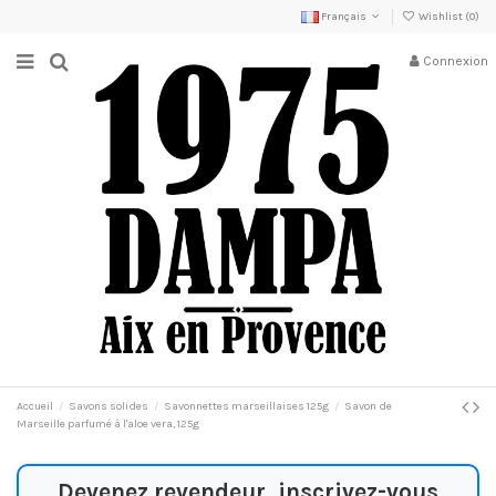
Français
Wishlist (
0
)
Connexion
Accueil
Savons solides
Savonnettes marseillaises 125g
Savon de
Marseille parfumé à l'aloe vera, 125g
Devenez revendeur, inscrivez-vous