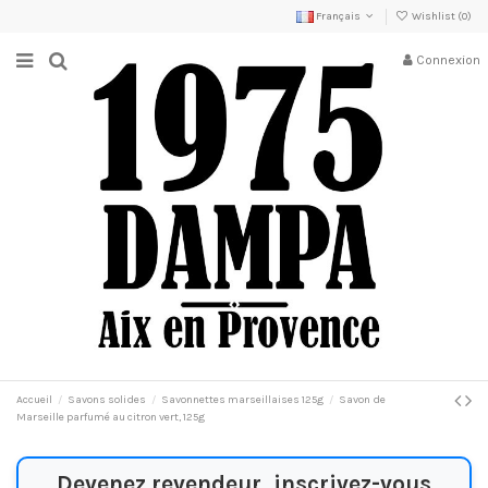
Français
Wishlist (
0
)
Connexion
Accueil
Savons solides
Savonnettes marseillaises 125g
Savon de
Marseille parfumé au citron vert, 125g
Devenez revendeur, inscrivez-vous