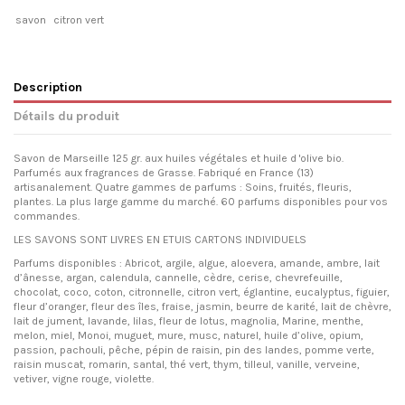
savon
citron vert
Description
Détails du produit
Savon de Marseille 125 gr. aux huiles végétales et huile d 'olive bio.
Parfumés aux fragrances de Grasse. Fabriqué en France (13)
artisanalement. Quatre gammes de parfums : Soins, fruités, fleuris,
plantes. La plus large gamme du marché. 60 parfums disponibles pour vos
commandes.
LES SAVONS SONT LIVRES EN ETUIS CARTONS INDIVIDUELS
Parfums disponibles : Abricot, argile, algue, aloevera, amande, ambre, lait
d’ânesse, argan, calendula, cannelle, cèdre, cerise, chevrefeuille,
chocolat, coco, coton, citronnelle, citron vert, églantine, eucalyptus, figuier,
fleur d’oranger, fleur des îles, fraise, jasmin, beurre de karité, lait de chèvre,
lait de jument, lavande, lilas, fleur de lotus, magnolia, Marine, menthe,
melon, miel, Monoi, muguet, mure, musc, naturel, huile d’olive, opium,
passion, pachouli, pêche, pépin de raisin, pin des landes, pomme verte,
raisin muscat, romarin, santal, thé vert, thym, tilleul, vanille, verveine,
vetiver, vigne rouge, violette.