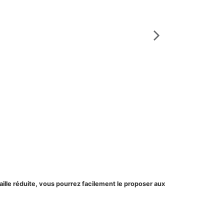
Savons corde / déc
Savon décora
S050_COEUR
aille réduite, vous pourrez facilement le proposer aux
Savon décoratif en
coton écru 10x15c
View