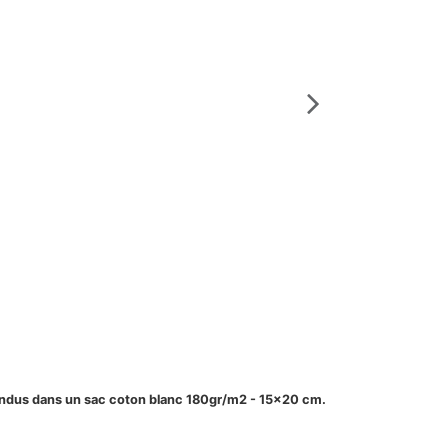
Savonnettes marsei
Savon de Mars
ETUIM125_PEP_S
endus dans un sac coton blanc 180gr/m2 - 15x20 cm.
Savon de Marseille
Soins, fruités, f