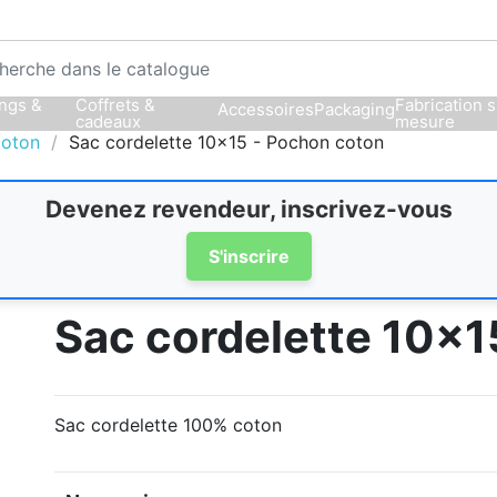
ngs &
Coffrets &
Fabrication 
Accessoires
Packaging
cadeaux
mesure
coton
Sac cordelette 10x15 - Pochon coton
Devenez revendeur, inscrivez-vous
S'inscrire
Sac cordelette 10x1
Sac cordelette 100% coton