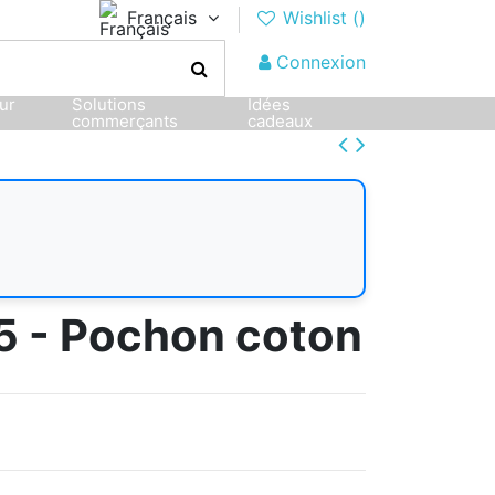
Français
Wishlist (
)
Connexion
sur
Solutions
Idées
commerçants
cadeaux
5 - Pochon coton