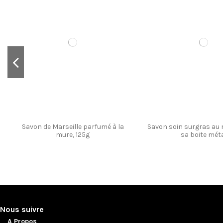
Coffret savons 125g x2
Savon de Marseille p
patchouli, 12
Savon de Marseille parfumé à la
Savon soin surgras au
mure, 125g
sa boite mét
Nous suivre
A Propos