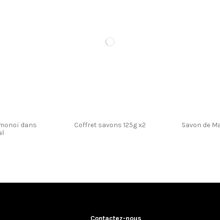
arfumé au
Coffret savons 125g x3
5g
 monoï dans
Coffret savons 125g x2
Savon de Ma
al
Contactez-nous