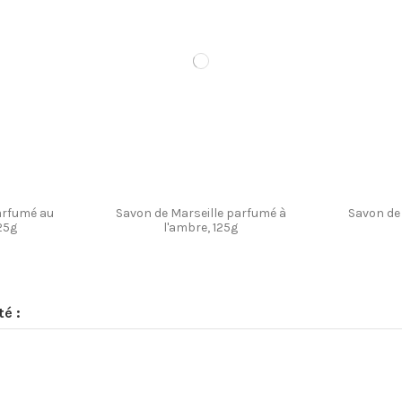
25g x3
25g x3
Coffret savons 125g x2
Coffret savons 125g x2
Savon de Ma
Coffr
125g, 
arfumé au
Savon de Marseille parfumé à
Savon de
125g
l'ambre, 125g
té :