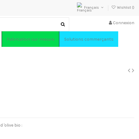
Français
Wishlist (
)
Connexion
Fabrication sur mesure
Solutions commerçants
 'olive bio :