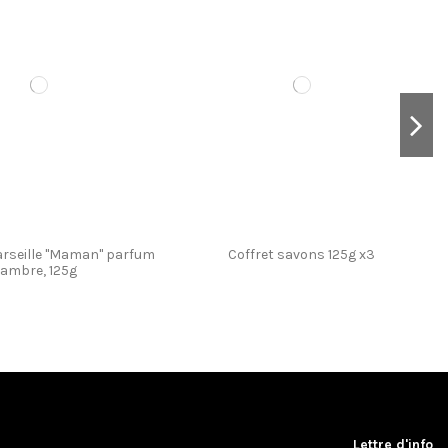
rseille "Maman" parfum
Coffret savons 125g x3
ambre, 125g
Lettre d'info