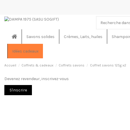
Savons solides
Crèmes, Laits, huiles
Shampoin
Idées cadeaux
Accueil
Coffrets & cadeaux
Coffrets savons
Coffret savons 125g x2
Devenez revendeur, inscrivez-vous
S'inscrire