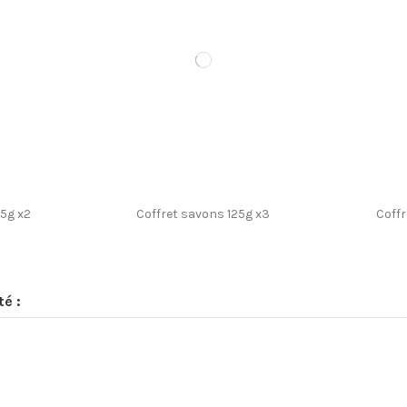
25g x2
Coffret savons 125g x3
Coffr
té :