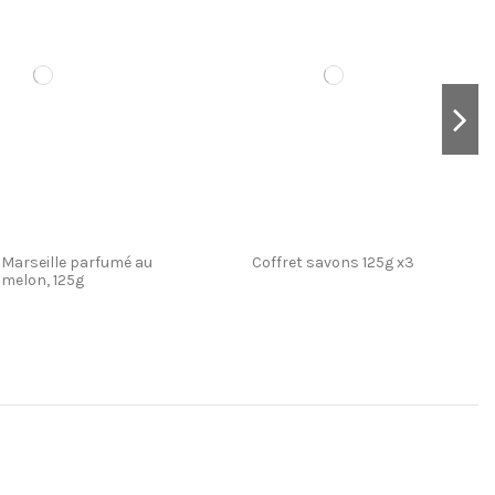
rseille parfumé à l'olive
et savons 125g x2
Savon de Marseille parfumé à la
Coffret savons 125g x3
dans sa boite métal
verveine 125g, dans sa boite métal
 Marseille parfumé au
Coffret savons 125g x3
melon, 125g