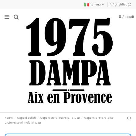
Italiano
Wishlist (
0
)
Accedi
Home
Saponi solidi
Saponette di marsiglia 125g
Sapone di Marsiglia
profumato al melone, 125g