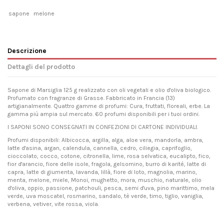
sapone
melone
Descrizione
Dettagli del prodotto
Sapone di Marsiglia 125 g realizzato con oli vegetali e olio d'oliva biologico.
Profumato con fragranze di Grasse. Fabbricato in Francia (13)
artigianalmente. Quattro gamme di profumi: Cura, fruttati, floreali, erbe. La
gamma più ampia sul mercato. 60 profumi disponibili per i tuoi ordini.
I SAPONI SONO CONSEGNATI IN CONFEZIONI DI CARTONE INDIVIDUALI.
Profumi disponibili: Albicocca, argilla, alga, aloe vera, mandorla, ambra,
latte d'asina, argan, calendula, cannella, cedro, ciliegia, caprifoglio,
cioccolato, cocco, cotone, citronella, lime, rosa selvatica, eucalipto, fico,
fior d'arancio, fiore delle isole, fragola, gelsomino, burro di karité, latte di
capra, latte di giumenta, lavanda, lillà, fiore di loto, magnolia, marino,
menta, melone, miele, Monoi, mughetto, mora, muschio, naturale, olio
d'oliva, oppio, passione, patchouli, pesca, semi d'uva, pino marittimo, mela
verde, uva moscatel, rosmarino, sandalo, tè verde, timo, tiglio, vaniglia,
verbena, vetiver, vite rossa, viola.