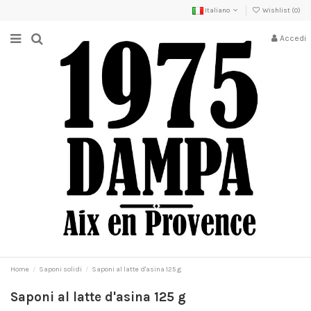
Italiano
Wishlist (
0
)
Accedi
Home
Saponi solidi
Saponi al latte d'asina 125 g
Saponi al latte d'asina 125 g