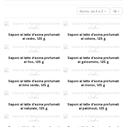
Nome, da A a Z
18
Saponi al latte d'asina profumati
Saponi al latte d'asina profumati
al cedro, 125 g
al cotone, 125 g
Saponi al latte d'asina profumati
Saponi al latte d'asina profumati
al fico, 125 g
al gelsomino, 125 g
Saponi al latte d'asina profumati
Saponi al latte d'asina profumati
al lime verde, 125 g
al monoi, 125 g
Saponi al latte d'asina profumati
Saponi al latte d'asina profumati
al naturale, 125 g
al patchouli, 125 g