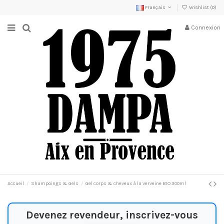
Français
Wishlist (
0
)
Connexion
Accueil
Shampoings & Gels
Gel corps & cheveux à la verveine BIO 300ml
Devenez revendeur, inscrivez-vous