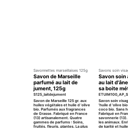
Savonnettes marseillaises 125g
Savons soin visa
Savon de Marseille
Savon soin 
parfumé au lait de
au lait d'ân
jument, 125g
sa boite mé
S125_laitdejument
ETUIM100_AP_S
Savon de Marseille 125 gr. aux
Savon soin visag
huiles végétales et huile d 'olive
'huile d 'olive bi
bio. Parfumés aux fragrances
coco bio. Sans h
de Grasse. Fabriqué en France
Fabriqué en Fra
(13) artisanalement. Quatre
savonnerie (13).
gammes de parfums : Soins,
les animaux. Enr
fruités, fleuris, plantes. La plus
de karité et huile