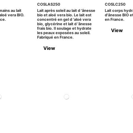
COSLAS250
COSLC250
ains au lait
Lait après soleil au lait d 'ânesse
Lait corps hydra
aloé vera BIO.
bio et aloé vera bio. Le lait est
d'ânesse BIO et
nce.
concentré en gel d 'aloé vera
en France.
bio, glycérine et lait d 'ânesse
frais bio. Il soulage et hydrate
View
les peaux exposées au soleil.
Fabriqué en France.
View