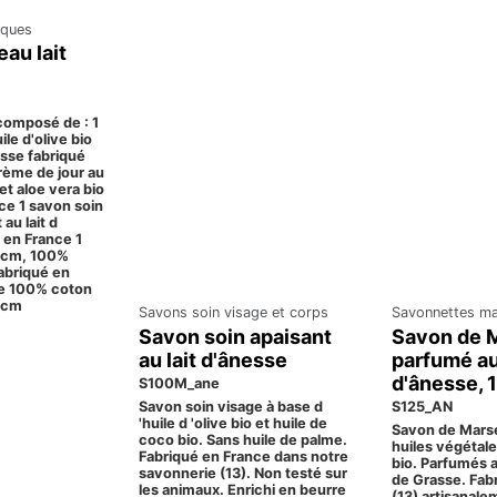
iques
au lait
composé de : 1
ile d'olive bio
esse fabriqué
rème de jour au
 et aloe vera bio
ce 1 savon soin
au lait d
 en France 1
0cm, 100%
abriqué en
se 100% coton
6 cm
Savons soin visage et corps
Savonnettes mar
Savon soin apaisant
Savon de M
au lait d'ânesse
parfumé au 
d'ânesse, 
S100M_ane
S125_AN
Savon soin visage à base d
'huile d 'olive bio et huile de
Savon de Marsei
coco bio. Sans huile de palme.
huiles végétales
Fabriqué en France dans notre
bio. Parfumés 
savonnerie (13). Non testé sur
de Grasse. Fab
les animaux. Enrichi en beurre
(13) artisanale