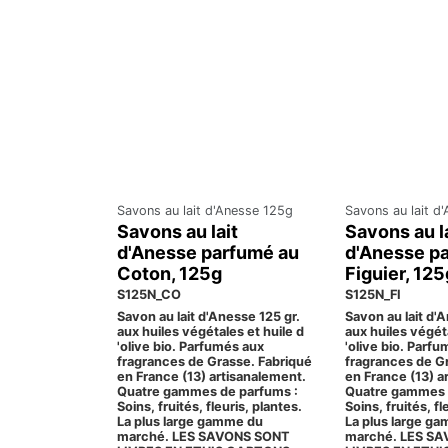
Savons au lait d'Anesse 125g
Savons au lait d
Savons au lait
Savons au l
d'Anesse parfumé au
d'Anesse p
Coton, 125g
Figuier, 125
S125N_CO
S125N_FI
Savon au lait d'Anesse 125 gr.
Savon au lait d'
aux huiles végétales et huile d
aux huiles végéta
'olive bio. Parfumés aux
'olive bio. Parf
fragrances de Grasse. Fabriqué
fragrances de G
en France (13) artisanalement.
en France (13) a
Quatre gammes de parfums :
Quatre gammes 
Soins, fruités, fleuris, plantes.
Soins, fruités, fl
La plus large gamme du
La plus large g
marché. LES SAVONS SONT
marché. LES S