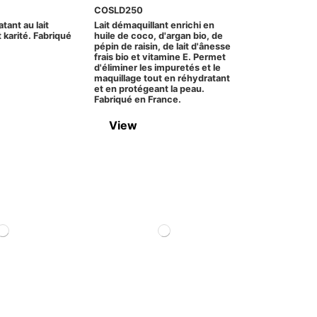
COSLD250
tant au lait
Lait démaquillant enrichi en
 karité. Fabriqué
huile de coco, d'argan bio, de
pépin de raisin, de lait d'ânesse
frais bio et vitamine E. Permet
d'éliminer les impuretés et le
maquillage tout en réhydratant
et en protégeant la peau.
Fabriqué en France.
View