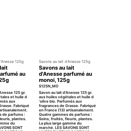
d'Anesse 125g
Savons au lait d'Anesse 125g
lait
Savons au lait
parfumé au
d'Anesse parfumé au
125g
monoi, 125g
S125N_MO
'Anesse 125 gr.
Savon au lait d'Anesse 125 gr.
tales et huile d
aux huiles végétales et huile d
fumés aux
'olive bio. Parfumés aux
Grasse. Fabriqué
fragrances de Grasse. Fabriqué
artisanalement.
en France (13) artisanalement.
 de parfums :
Quatre gammes de parfums :
fleuris, plantes.
Soins, fruités, fleuris, plantes.
gamme du
La plus large gamme du
SAVONS SONT
marché. LES SAVONS SONT