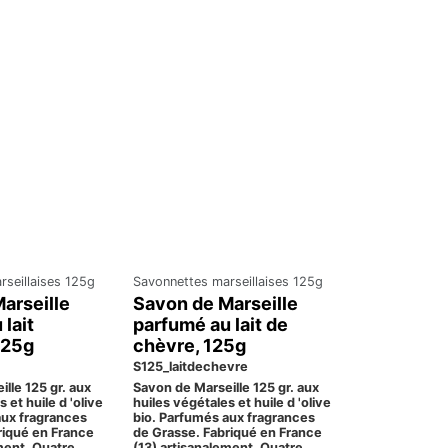
seillaises 125g
Savonnettes marseillaises 125g
arseille
Savon de Marseille
lait
parfumé au lait de
125g
chèvre, 125g
S125_laitdechevre
lle 125 gr. aux
Savon de Marseille 125 gr. aux
 et huile d 'olive
huiles végétales et huile d 'olive
aux fragrances
bio. Parfumés aux fragrances
riqué en France
de Grasse. Fabriqué en France
ment. Quatre
(13) artisanalement. Quatre