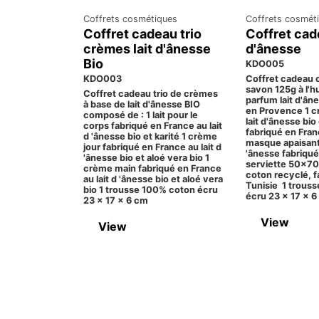
Coffrets cosmétiques
Coffrets cosmét
Coffret cadeau trio
Coffret cade
crèmes lait d'ânesse
d'ânesse
Bio
KDO005
KDO003
Coffret cadeau 
savon 125g à l'hu
Coffret cadeau trio de crèmes
parfum lait d'ân
à base de lait d'ânesse BIO
en Provence 1 c
composé de : 1 lait pour le
lait d'ânesse bio
corps fabriqué en France au lait
fabriqué en Fran
d 'ânesse bio et karité 1 crème
masque apaisant 
jour fabriqué en France au lait d
'ânesse fabriqué
'ânesse bio et aloé vera bio 1
serviette 50x7
crème main fabriqué en France
coton recyclé, f
au lait d 'ânesse bio et aloé vera
Tunisie 1 trous
bio 1 trousse 100% coton écru
écru 23 x 17 x 
23 x 17 x 6 cm
View
View