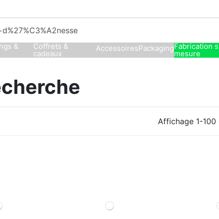
ngs &
Coffrets &
Fabrication 
Accessoires
Packaging
cadeaux
mesure
recherche
Affichage 1-100 