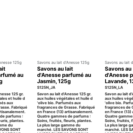
'Anesse 125g
Savons au lait d'Anesse 125g
Savons au lait 
ait
Savons au lait
Savons au 
arfumé au
d'Anesse parfumé au
d'Anesse 
g
Jasmin, 125g
Lavande, 
S125N_JA
S125N_LA
Anesse 125 gr.
Savon au lait d'Anesse 125 gr.
Savon au lait d
les et huile d
aux huiles végétales et huile d
aux huiles végé
umés aux
'olive bio. Parfumés aux
'olive bio. Par
rasse. Fabriqué
fragrances de Grasse. Fabriqué
fragrances de 
rtisanalement.
en France (13) artisanalement.
en France (13) 
de parfums :
Quatre gammes de parfums :
Quatre gammes
euris, plantes.
Soins, fruités, fleuris, plantes.
Soins, fruités, 
amme du
La plus large gamme du
La plus large 
AVONS SONT
marché. LES SAVONS SONT
marché. LES 