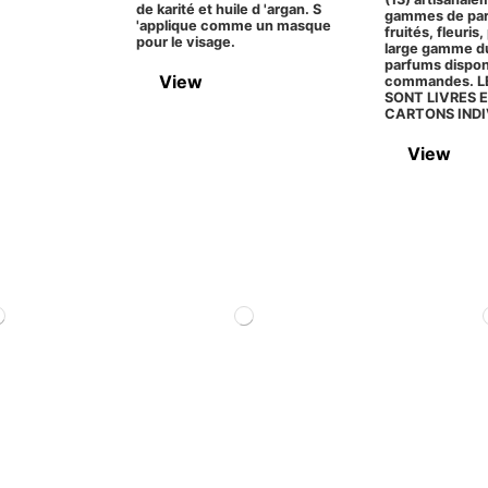
de karité et huile d 'argan. S
gammes de parf
'applique comme un masque
fruités, fleuris,
pour le visage.
large gamme d
parfums dispon
View
commandes. L
SONT LIVRES E
CARTONS INDI
View