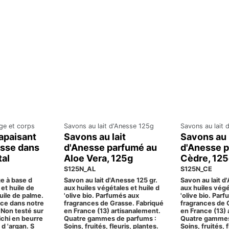
ge et corps
Savons au lait d'Anesse 125g
Savons au lait 
apaisant
Savons au lait
Savons au 
esse dans
d'Anesse parfumé au
d'Anesse 
tal
Aloe Vera, 125g
Cèdre, 12
S125N_AL
S125N_CE
e à base d
Savon au lait d'Anesse 125 gr.
Savon au lait d
o et huile de
aux huiles végétales et huile d
aux huiles végé
uile de palme.
'olive bio. Parfumés aux
'olive bio. Par
nce dans notre
fragrances de Grasse. Fabriqué
fragrances de 
 Non testé sur
en France (13) artisanalement.
en France (13) 
ichi en beurre
Quatre gammes de parfums :
Quatre gammes
 d 'argan. S
Soins, fruités, fleuris, plantes.
Soins, fruités, 