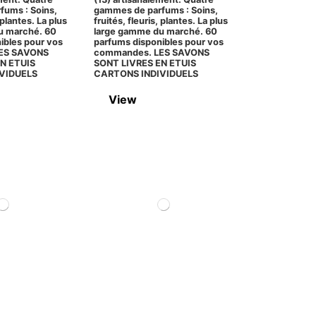
ums : Soins,
gammes de parfums : Soins,
 plantes. La plus
fruités, fleuris, plantes. La plus
u marché. 60
large gamme du marché. 60
ibles pour vos
parfums disponibles pour vos
ES SAVONS
commandes. LES SAVONS
N ETUIS
SONT LIVRES EN ETUIS
VIDUELS
CARTONS INDIVIDUELS
View