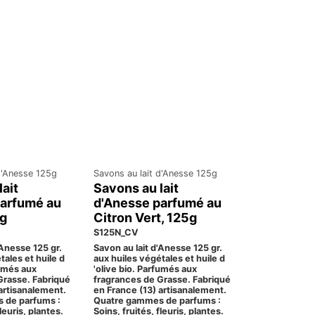
d'Anesse 125g
Savons au lait d'Anesse 125g
lait
Savons au lait
parfumé au
d'Anesse parfumé au
5g
Citron Vert, 125g
S125N_CV
'Anesse 125 gr.
Savon au lait d'Anesse 125 gr.
tales et huile d
aux huiles végétales et huile d
fumés aux
'olive bio. Parfumés aux
Grasse. Fabriqué
fragrances de Grasse. Fabriqué
artisanalement.
en France (13) artisanalement.
 de parfums :
Quatre gammes de parfums :
fleuris, plantes.
Soins, fruités, fleuris, plantes.