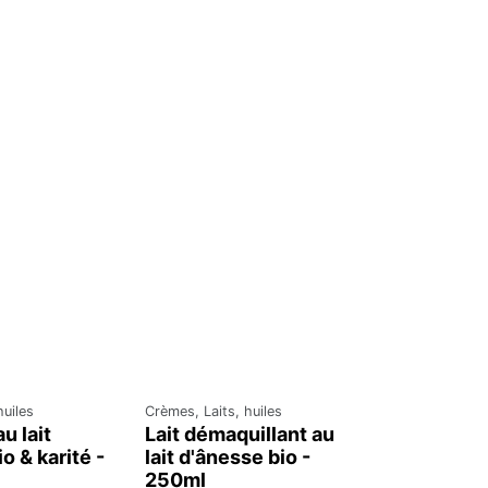
huiles
Crèmes, Laits, huiles
u lait
Lait démaquillant au
o & karité -
lait d'ânesse bio -
250ml