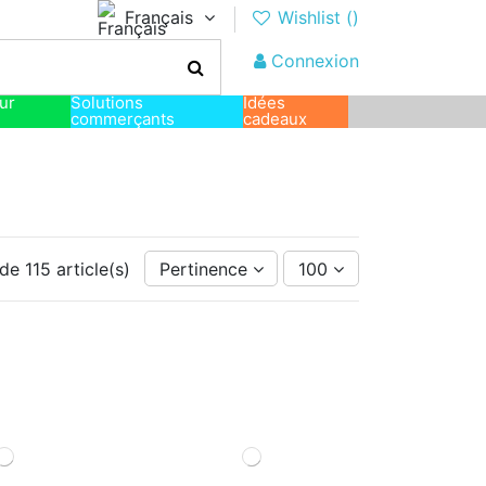
Français
Wishlist (
)
Connexion
sur
Solutions
Idées
commerçants
cadeaux
de 115 article(s)
Pertinence
100